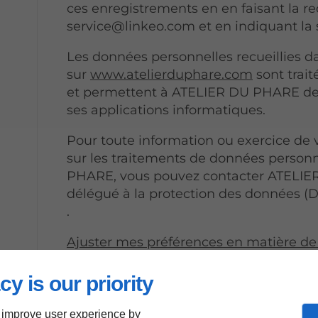
ces enregistrements en en faisant la r
service@linkeo.com et en indiquant l
Les données personnelles recueillies d
sur
www.atelierduphare.com
sont trait
et permettent à ATELIER DU PHARE de
ses applications informatiques.
Pour toute information ou exercice de v
sur les traitements de données person
PHARE, vous pouvez contacter ATELIE
délégué à la protection des données (D
.
Ajuster mes préférences en matière de
Utilisation de cook
cy is our priority
 improve user experience by