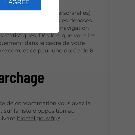
I AGREE
es informations (non personnelles)
rs sur internet. Les cookies déposés
tion de l’expérience de navigation
s statistiques. Dès lors que vous les
niquement dans le cadre de votre
are.com
, et ce pour une durée de 6
marchage
ode de consommation vous avez la
 sur la liste d'opposition au
uivant
bloctel.gouv.fr