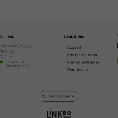
Votre parte
données
Liens utiles
 D'Etretat,
76280
Accueil
VILLE
Contactez-nous
28 31 56
rt
Mentions légales
⋅ Ferme à 12:00
⋅ Rouvre à 14:00
Plan du site
Haut de page