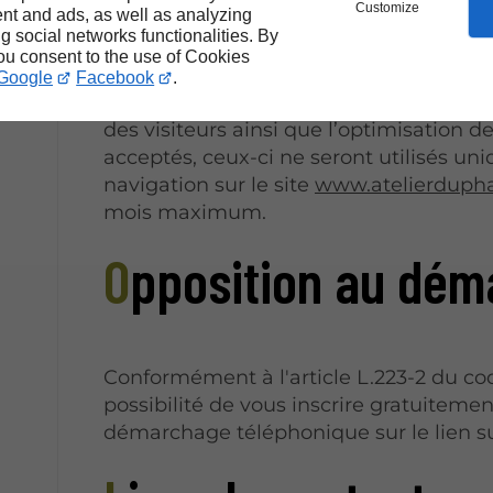
Customize
nt and ads, as well as analyzing
ng social networks functionalities. By
Les cookies permettent d’enregistrer l
you consent to the use of Cookies
relatives à la navigation des utilisateu
Google
Facebook
.
par Linkeo ont pour objectif l’améliora
des visiteurs ainsi que l’optimisation de
acceptés, ceux-ci ne seront utilisés u
navigation sur le site
www.atelierduph
mois maximum.
Opposition au dé
Conformément à l'article L.223-2 du c
possibilité de vous inscrire gratuitement
démarchage téléphonique sur le lien s