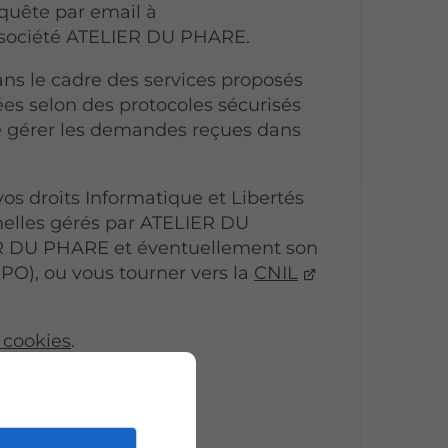
equête par email à
a société ATELIER DU PHARE.
ans le cadre des services proposés
ées selon des protocoles sécurisés
 gérer les demandes reçues dans
os droits Informatique et Libertés
nelles gérés par ATELIER DU
R DU PHARE et éventuellement son
PO), ou vous tourner vers la
CNIL
 cookies
.
ies